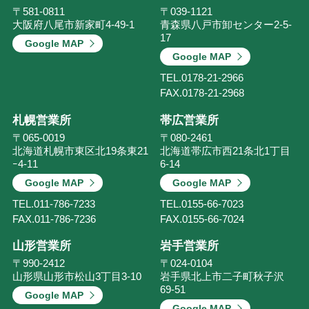
〒581-0811
〒039-1121
大阪府八尾市新家町4-49-1
青森県八戸市卸センター2-5-
17
Google MAP
Google MAP
TEL.
0178-21-2966
FAX.
0178-21-2968
札幌営業所
帯広営業所
〒065-0019
〒080-2461
北海道札幌市東区北19条東21
北海道帯広市西21条北1丁目
ｰ4-11
6-14
Google MAP
Google MAP
TEL.
011-786-7233
TEL.
0155-66-7023
FAX.
011-786-7236
FAX.
0155-66-7024
山形営業所
岩手営業所
〒990-2412
〒024-0104
山形県山形市松山3丁目3-10
岩手県北上市二子町秋子沢
69-51
Google MAP
Google MAP